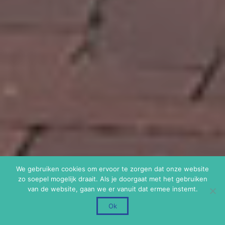
We gebruiken cookies om ervoor te zorgen dat onze website
zo soepel mogelijk draait. Als je doorgaat met het gebruiken
van de website, gaan we er vanuit dat ermee instemt.
Ok