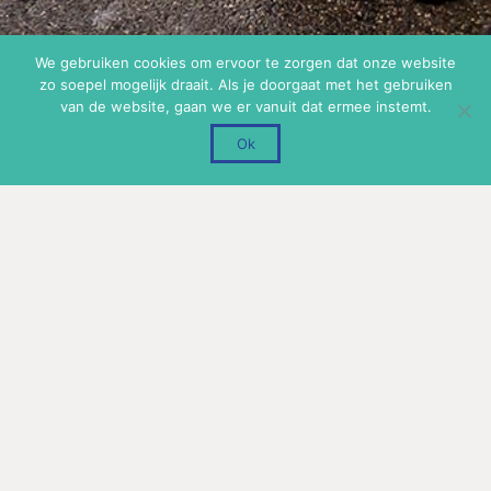
We gebruiken cookies om ervoor te zorgen dat onze website
zo soepel mogelijk draait. Als je doorgaat met het gebruiken
van de website, gaan we er vanuit dat ermee instemt.
Ok
Geef een reactie
Uw e-mailadres wordt niet gepubliceerd.
Vereiste velden
zijn gemarkeerd met
*