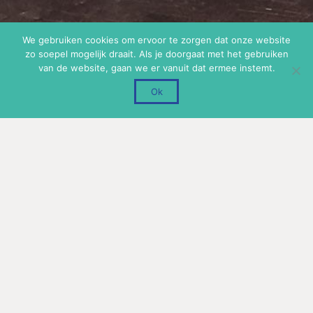
We gebruiken cookies om ervoor te zorgen dat onze website
zo soepel mogelijk draait. Als je doorgaat met het gebruiken
van de website, gaan we er vanuit dat ermee instemt.
Ok
Geef een reactie
Uw e-mailadres wordt niet gepubliceerd.
Vereiste velden
zijn gemarkeerd met
*